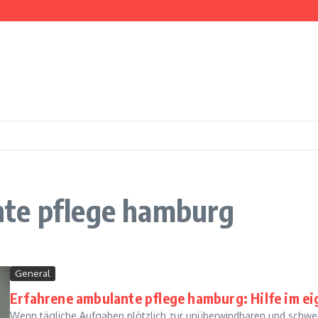
nd Cooking
ce
nte pflege hamburg
General
Erfahrene ambulante pflege hamburg: Hilfe im e
Wenn tägliche Aufgaben plötzlich zur unüberwindbaren und schwer