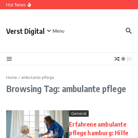
Skip to content
Comprehensive Safety Guidelines for Outdoor Heating
Hot News
and Cooking
Essential Safety Guidelines for Your Home Electric
Fireplace
What Are the Best AI Tools for Small Business Owners?
Verst Digital
Menu
Home
/
ambulante pflege
Browsing Tag: ambulante pflege
General
Erfahrene ambulante
pflege hamburg: Hilfe