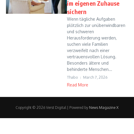
im eigenen Zuhause
sichern
Wenn tägliche Aufgaben
plötzlich zur unüberwindbaren
und schweren
Herausforderung werden,
suchen viele Familien
verzweifelt nach einer
vertrauensvollen Lösung.
Besonders ältere und
behinderte Menschen...
Thabo
March 7, 2026
Read More
Copyright © 2026 Verst Digital | Powered by
News Magazine X