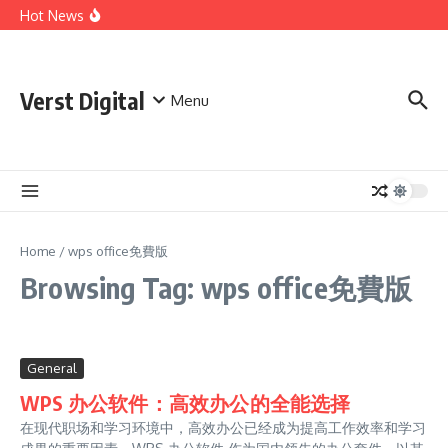
Skip to content
Comprehensive Safety Guidelines for Outdoor Heating
Hot News
and Cooking
Essential Safety Guidelines for Your Home Electric
Fireplace
What Are the Best AI Tools for Small Business Owners?
Verst Digital
Menu
Home
/
wps office免費版
Browsing Tag: wps office免費版
General
WPS 办公软件：高效办公的全能选择
在现代职场和学习环境中，高效办公已经成为提高工作效率和学习