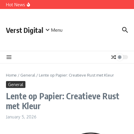
Skip to content
Comprehensive Safety Guidelines for Outdoor Heating
Hot News
and Cooking
Essential Safety Guidelines for Your Home Electric
Fireplace
What Are the Best AI Tools for Small Business Owners?
Verst Digital
Menu
Home
/
General
/
Lente op Papier: Creatieve Rust met Kleur
General
Lente op Papier: Creatieve Rust
met Kleur
January 5, 2026