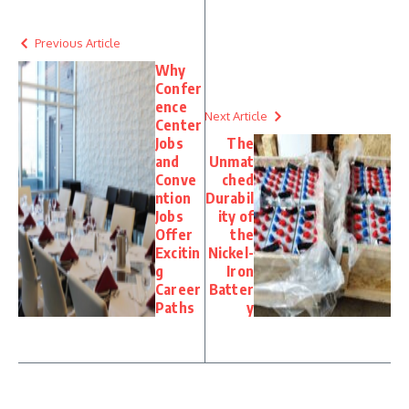
Previous Article
Why
Confer
ence
Next Article
Center
Jobs
The
and
Unmat
Conve
ched
ntion
Durabil
Jobs
ity of
Offer
the
Excitin
Nickel-
g
Iron
Career
Batter
Paths
y